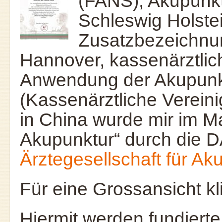
(FANS), Akupunkt
Schleswig Holste
Zusatzbezeichnu
Hannover, kassenärztlic
Anwendung der Akupunkt
(Kassenärztliche Verein
in China wurde mir im Ma
Akupunktur“ durch die 
Ärztegesellschaft für Ak
Für eine Grossansicht kli
Hiermit werden fundierte